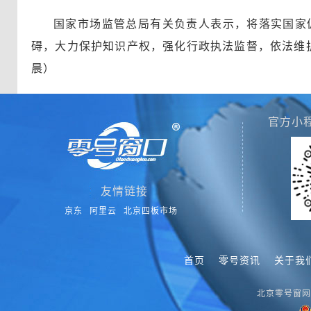
国家市场监管总局有关负责人表示，将落实国家
碍，大力保护知识产权，强化行政执法监督，依法维
晨）
官方小
友情链接
京东
阿里云
北京四板市场
首页
零号资讯
关于我
北京零号窗网