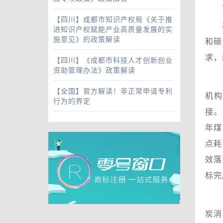
 二
【四川】
成都市知识产权局《关于推
 本
进知识产权赋能产业高质量发展的实
施意见》的政策解读
和碳
求，
【四川】
《成都市科技人才创新创业
资助管理办法》政策解读
 （
【全国】
官方解读！非正常申请专利
机构
行为的界定
接。
年煤
点耗
效落
标完
 （
炭消