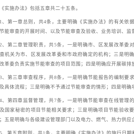
实施办法》包括五章共二十五条。
、第一章总则，共4条，主要明确《实施办法》的有关依
节能审查的开展时间、以及节能审查及验收、业务培训、监
、第二章管理职责，共5条，一是明确市、区发展改革委
查机关为市、区发展改革委和市政府确定的机构；三是明
改革委负责实施节能审查的项目范围；四是明确应开展碳排
、第三章审查程序，共8条，一是明确节能报告的编制要
及具体流程；三是明确不予通过节能审查的情形；四是明确
、第四章监督管理，共7条，一是明确节能审查在线管理
及国家秘密的项目节能相关要求；三是明确项目节能验收
；五是明确与各级建设管理部门以及电力、燃气、热力供应
、第五章附则，共1条，主要明确《实施办法》的施行日期