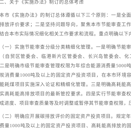
、关于《实施办法》制订的总体考虑
市《实施办法》的制订总体遵循以下三个原则：一是全面
排放评价要求；二是坚持问题导向，聚焦本市节能审查工
结合本市实际情况细化相关工作要求和流程。重点明确以下
一）实施节能审查分级分类精细化管理。一是明确节能审
（自贸区管委会、临港新片区管委会、长兴岛管委会、化
二是明确市级节能审查管理权限为年综合能源消费量5000
炭消费量1000吨及以上的固定资产投资项目，在本市环境
能耗煤项目实施深入论证和精细化管理。三是明确高耗能
实高耗能高排放项目的最新管控要求。四是实行节能审查
成进度、项目审查质量等及时调整或暂停其节能审查权限，
二）明确应开展碳排放评价的固定资产投资项目。规定年综
费量1000吨及以上的固定资产投资项目、高耗能高排放的