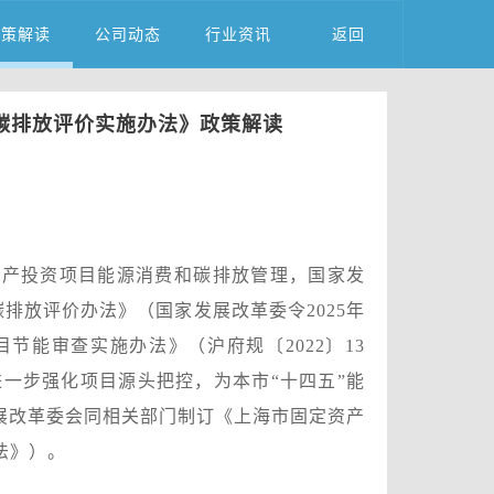
政策解读
公司动态
行业资讯
返回
碳排放评价实施办法》政策解读
产投资项目能源消费和碳排放管理，国家发
碳排放评价办法》（国家发展改革委令2025年
目节能审查实施办法》（沪府规〔2022〕13
，进一步强化项目源头把控，为本市“十四五”能
展改革委会同相关部门制订《上海市固定资产
法》）。