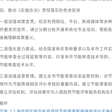
、推动《实施办法》贯彻落实的考虑安排
是加强政策宣贯。综合利用网站、平台、新闻媒体等多种
作要求的宣传，通过分期分批开展系统化专业培训，帮助
准确理解政策要义。
是强化能力建设。结合国家新形势新要求以及本市工作实
节能审查全过程监管等内容，印发本市节能审查技术导则
节能审查技术水平。
是加强监督管理。建立全市节能审查动态监管机制，对节
规作为节能降碳相关评价考核的重要内容。建立节能审查
建立评估机制，评估结果作为入围政府节能评审服务机构名
稿件
印发《上海市固定资产投资项目节能审查和碳排放评价实施