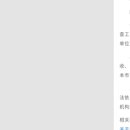
 四
 一
查工
单位
 二
收、
本市
 三
法依
机构
相关
关于