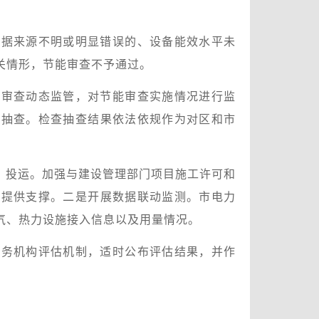
据来源不明或明显错误的、设备能效水平未
关情形，节能审查不予通过。
审查动态监管，对节能审查实施情况进行监
期抽查。检查抽查结果依法依规作为对区和市
、投运。加强与建设管理部门项目施工许可和
责提供支撑。二是开展数据联动监测。市电力
气、热力设施接入信息以及用量情况。
务机构评估机制，适时公布评估结果，并作