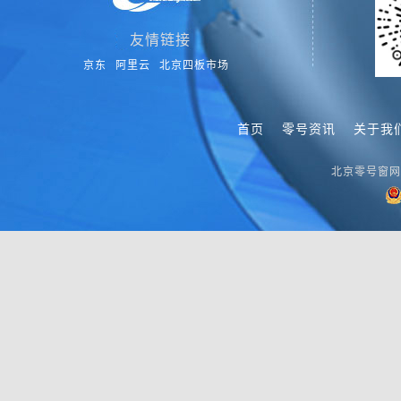
友情链接
京东
阿里云
北京四板市场
首页
零号资讯
关于我
北京零号窗网