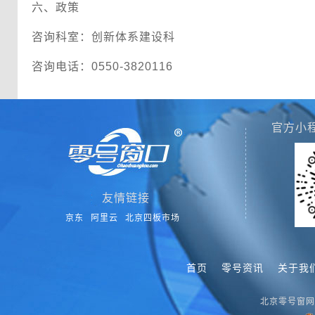
六、政策
咨询科室：创新体系建设科
咨询电话：0550-3820116
官方小
友情链接
京东
阿里云
北京四板市场
首页
零号资讯
关于我
北京零号窗网