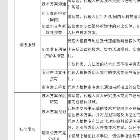
撰写前，代理人研究技术交底书记载的
技术方案沟通
件沟通。
初步查新检索
撰写前，代理人用1-2h对国内专利数
（国内）
明显不具备新
若检索到明显破坏新颖性的对比文件，
颖性排查
人补充技术方案。
代理人根据专利法及代理经验判断客体
初级服务
明显非专利保
①违反法律的技术、智力活动规则、疾
护客体排查
利。
②软件类、方法类的技术方案不能申请
专利申请文件
代理人根据发明人提供的技术交底书所
撰写
件。
审查意见答复
代理人根据审查意见通知书所指出的缺
技术方案深度
撰写前，代理人深入研究技术交底书记
研究
相同或相似领域。
若技术交底书记载的技术方案明显不具
技术方案挖掘
挖掘技术方案，并将挖掘策略及所挖掘
代理人根据专利法及代理经验判断说明
分，则引导发明人补充技术方案。公开
标准服务
明显公开不充
①说明书给出技术手段，但该手段含糊
分排查