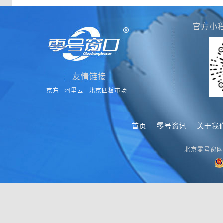
官方小
友情链接
京东
阿里云
北京四板市场
首页
零号资讯
关于我
北京零号窗网