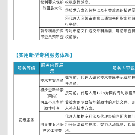
权利要求保护
权稳定性越高。
范围最大化
③技术方案的保护以及有益效果的描述
④代理人突破审查意见通知书所指出的
行争辩。
前专利局资深
专利申请文件递交专利局前，聘请审查
审查员预审查
权前景。
【实用新型专利服务体系
】
服务内容
展
服务
等级
服务内容说
示
撰写前，代理人研究技术交底书记载的
技术方案沟通
件沟通。
初步查新检索
撰写前，代理人用1-2h对国内专利数
（国内）
明显不具备新
若检索到明显破坏新颖性的对比文件，
颖性排查
人补充技术方案。
代理人根据专利法及代理经验判断客体
初级服务
明显非专利保
①违反法律的技术、智力活动规则、疾
护客体排查
利。