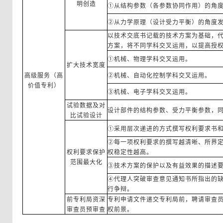
明创造
①从结构参数（各参数协同作用）的角
②从力学原理（设计受力平衡）的角度
以技术交底书记载的技术方案为基础，
方案，将不同学科交叉运用，以提高授
①机械、物理学科交叉运用。
扩大技术宽度
高级服务（高
②机械、自动化控制学科交叉运用。
价值专利）
③机械、电子学科交叉运用。
试验数据及对
设计部件的结构参数、受力平衡参数，
比试验设计
①采用层次递进的方式撰写权利要求书
②每一项权利要求的撰写越清晰、所界
权利要求保护
权稳定性越高。
范围最大化
③技术方案的保护以及有益效果的描述
④代理人突破审查意见通知书所指出的
行争辩。
前专利局资深
专利申请文件递交专利局前，聘请审查
审查员预审查
权前景。