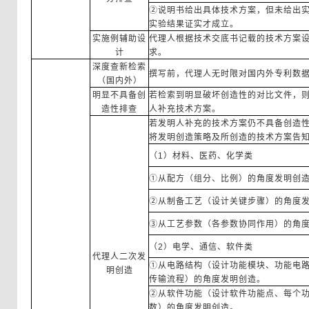
②说明书给出具体技术方案，但未给出
实验结果证实才成立。
实施例辅助设
代理人根据技术交底书记载的技术方案
计
求。
深度查新检索
撰写前，代理人无时限对国内外专利数
（国内外）
明显不具备创
若检索到明显破坏创造性的对比文件，
造性排查
人补充技术方案。
若发明人补充的技术方案仍不具备创造
将发明创造策略及所创造的技术方案告
（1）材料、医药、化学类
①从配方（组分、比例）的角度发明创
②从制备工艺（设计关键步骤）的角度
③从工艺参数（各参数协同作用）的角
（2）电学、通信、软件类
代理人二次发
①从电路结构（设计功能模块、功能电
明创造
传输流程）的角度发明创造。
②从软件功能（设计软件功能点、每个
数）的角度发明创造。