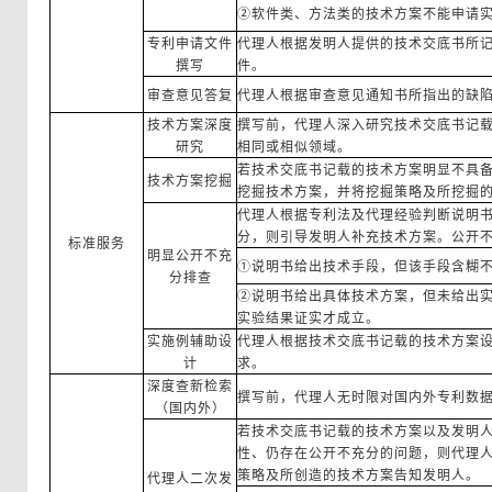
②软件类、方法类的技术方案不能申请
专利申请文件
代理人根据发明人提供的技术交底书所
撰写
件。
审查意见答复
代理人根据审查意见通知书所指出的缺
技术方案深度
撰写前，代理人深入研究技术交底书记
研究
相同或相似领域。
若技术交底书记载的技术方案明显不具
技术方案挖掘
挖掘技术方案，并将挖掘策略及所挖掘
代理人根据专利法及代理经验判断说明
分，则引导发明人补充技术方案。公开
标准服务
明显公开不充
①说明书给出技术手段，但该手段含糊
分排查
②说明书给出具体技术方案，但未给出
实验结果证实才成立。
实施例辅助设
代理人根据技术交底书记载的技术方案
计
求。
深度查新检索
撰写前，代理人无时限对国内外专利数
（国内外）
若技术交底书记载的技术方案以及发明
性、仍存在公开不充分的问题，则代理
策略及所创造的技术方案告知发明人。
代理人二次发