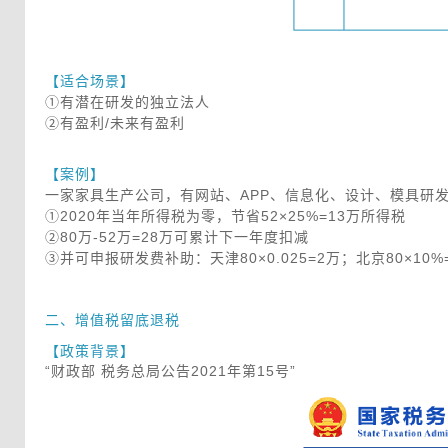
【适合场景】
 ①有潜在研发的独立法人
 ②有盈利/未来有盈利
 【案例】
 一家家具生产公司，有网站、APP、信息化、设计、模具研发
 ①2020年当年所得税为零，节省52×25%=13万所得税
 ②80万-52万=28万可累计下一年度扣减
 ③并可申报研发费补助：天津80×0.025=2万；北京80×10%
二、增值税留底退税
【政策背景】
 “财政部 税务总局公告2021年第15号”