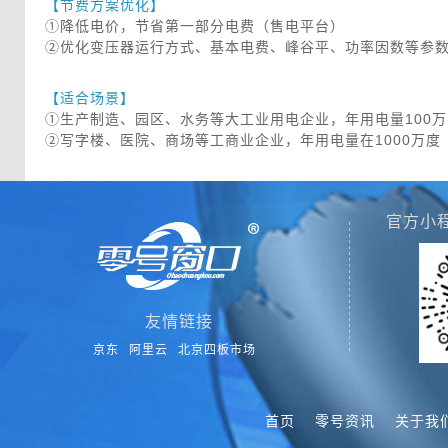
 【节费方案优化】
 ①降低电价，节省第一部分电费（售电平台）
 ②优化变压器运行方式、基本电费、峰谷平、功率因数等参
 【适合场景】
 ①生产制造、园区、水务等大工业用电企业，年用电量100
 ②写字楼、医院、商场等工商业企业，年用电量在1000万度
官方小
友情链接
京东
阿里云
北京四板市场
首页
零号资讯
关于我