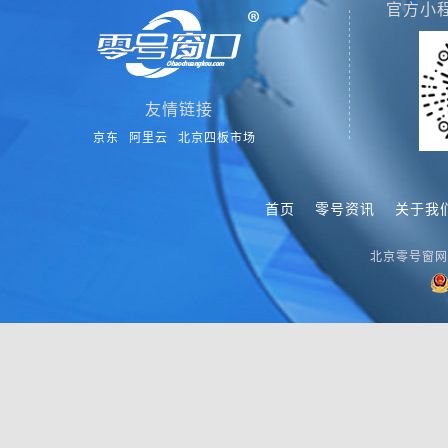
官方小
友情链接
京东
阿里云
北京四板市场
首页
零号资讯
关于我
北京零号窗网