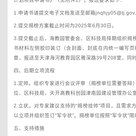
计划项目申请书》（见附件2）。报送要求如下：
1.申请书请提交电子文档发送至邮箱jnqhjy05@tj.gov
2.提交揭榜方案截止时间为2025年6月30日。
3.提交截止后，海教园管委会、区科技局择期组织
书材料左侧胶印装订（含封面、封底在内统一编写页
章，报送至天津海河教育园区雅深路39号208室，同时电子文
四、后期立项流程
1.定帅。组织专家进行会议评审（揭榜单位需要答
位、区科技局、天开高教科创园津南园建设管理办公室
2.立状。对专家建议支持的“揭榜挂帅”项目，且需
以立项并组织签订“军令状”。揭榜单位按照“军令状”
五、支持措施