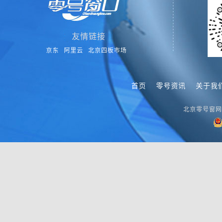
友情链接
京东
阿里云
北京四板市场
首页
零号资讯
关于我
北京零号窗网