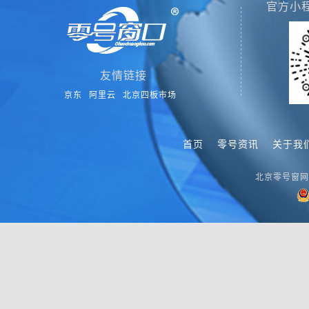
官方小
友情链接
京东
阿里云
北京四板市场
首页
零号资讯
关于我
北京零号窗网