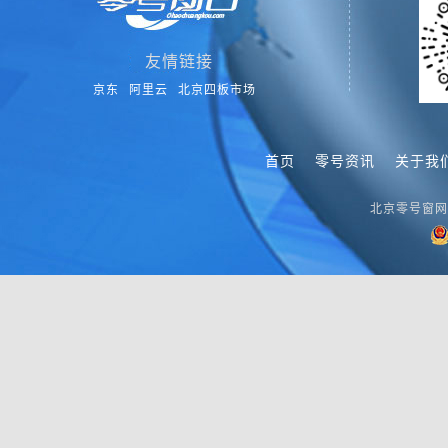
友情链接
京东
阿里云
北京四板市场
首页
零号资讯
关于我
北京零号窗网